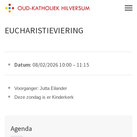
Skip
Oud-katholiek Hilversum
aan 't Melkpad
to
content
EUCHARISTIEVIERING
(Press
Enter)
Datum:
08/02/2026 10:00
–
11:15
Voorganger: Jutta Eilander
Deze zondag is er Kinderkerk
Agenda