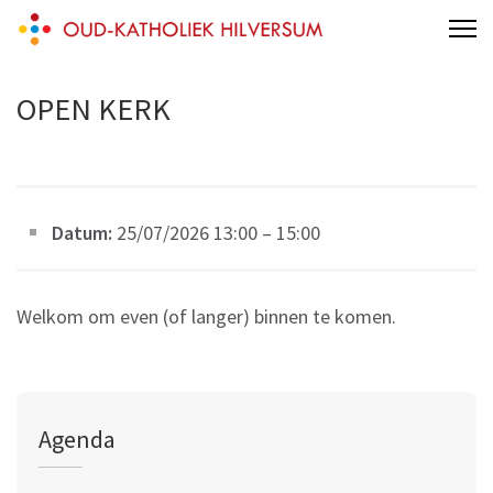
Skip
Oud-katholiek Hilversum
aan 't Melkpad
to
content
OPEN KERK
(Press
Enter)
Datum:
25/07/2026 13:00
–
15:00
Welkom om even (of langer) binnen te komen.
Agenda