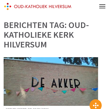
Skip
Oud-katholiek Hilversum
aan 't Melkpad
to
content
BERICHTEN TAG:
OUD-
(Press
Enter)
KATHOLIEKE KERK
HILVERSUM
>