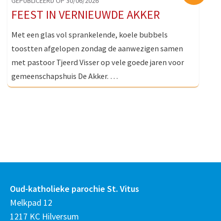
GEPUBLICEERD OP 30/06/2026
FEEST IN VERNIEUWDE AKKER
Met een glas vol sprankelende, koele bubbels
toostten afgelopen zondag de aanwezigen samen
met pastoor Tjeerd Visser op vele goede jaren voor
gemeenschapshuis De Akker. …
Oud-katholieke parochie St. Vitus
Melkpad 12
1217 KC Hilversum