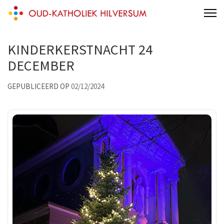
Skip
Oud-katholiek Hilversum
aan 't Melkpad
to
content
KINDERKERSTNACHT 24
(Press
Enter)
DECEMBER
GEPUBLICEERD OP
02/12/2024