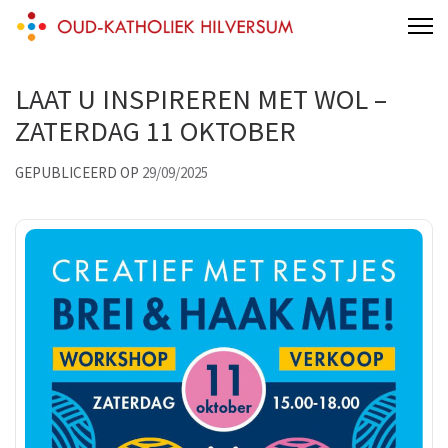
Skip
Oud-katholiek Hilversum
aan 't Melkpad
to
content
LAAT U INSPIREREN MET WOL –
(Press
Enter)
ZATERDAG 11 OKTOBER
GEPUBLICEERD OP
29/09/2025