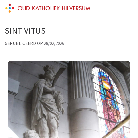
Skip
Oud-katholiek Hilversum
aan 't Melkpad
to
content
SINT VITUS
(Press
Enter)
GEPUBLICEERD OP
28/02/2026