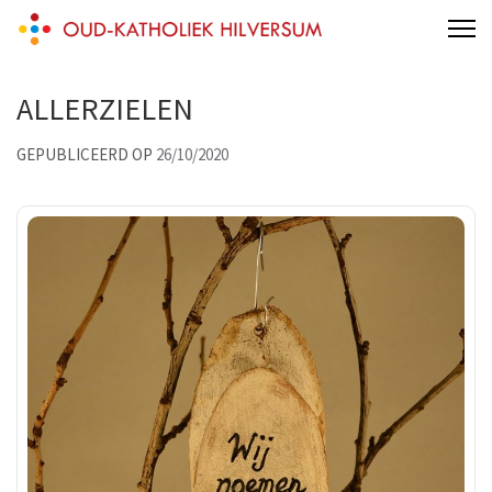
Skip
Oud-katholiek Hilversum
aan 't Melkpad
to
content
ALLERZIELEN
(Press
Enter)
GEPUBLICEERD OP
26/10/2020