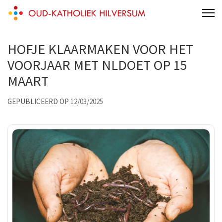
Skip
Oud-katholiek Hilversum
aan 't Melkpad
to
content
HOFJE KLAARMAKEN VOOR HET
(Press
Enter)
VOORJAAR MET NLDOET OP 15
MAART
GEPUBLICEERD OP
12/03/2025