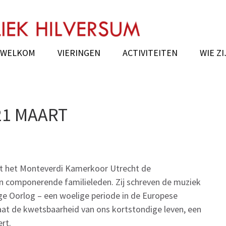
ersum
WELKOM
VIERINGEN
ACTIVITEITEN
WIE ZI
 21 MAART
icht het Monteverdi Kamerkoor Utrecht de
jn componerende familieleden. Zij schreven de muziek
ge Oorlog – een woelige periode in de Europese
aat de kwetsbaarheid van ons kortstondige leven, een
ert.