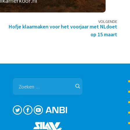
VOLGENDE
Hofje klaarmaken voor het voorjaar met NLdoet
op 15 maart
Zoeken
naar: