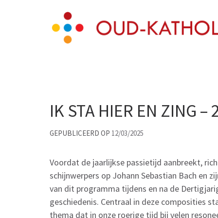
Skip
Oud-katholiek Hilv
aan 't Melkpad
to
content
(Press
Enter)
IK STA HIER EN ZING –
GEPUBLICEERD OP
12/03/2025
Voordat de jaarlijkse passietijd aanbreekt, r
schijnwerpers op Johann Sebastian Bach en zi
van dit programma tijdens en na de Dertigjari
geschiedenis. Centraal in deze composities st
thema dat in onze roerige tijd bij velen resone